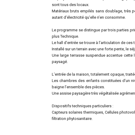
sont tous des locaux.
Matériaux bruts empilés sans doublage, très pe
autant d’électricité qu’elle n’en consomme.
Le programme se distingue par trois parties princ
plus Technique.
Le hall d’entrée se trouve à l’articulation de c
Installé sur un terrain avec une forte pente, le 
Une large terrasse suspendue accentue cette l
paysagé.
L’entrée de la maison, totalement opaque, traité
Les chambres des enfants constituées d’un nive
baigne l’ensemble des pièces.
Une assise paysagère très végétalisée agrément
Dispositifs techniques particuliers :
Capteurs solaires thermiques, Cellules photovo
filtration phytosanitaire.