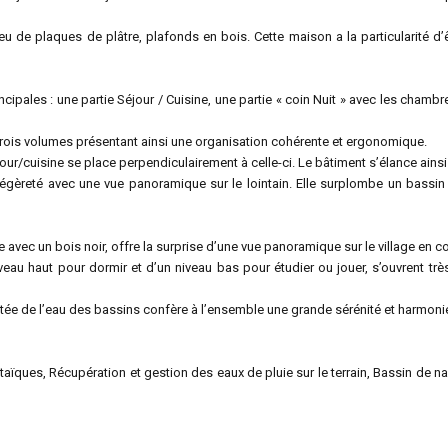
u de plaques de plâtre, plafonds en bois. Cette maison a la particularité d
ipales : une partie Séjour / Cuisine, une partie « coin Nuit » avec les chambre
es trois volumes présentant ainsi une organisation cohérente et ergonomique.
séjour/cuisine se place perpendiculairement à celle-ci. Le bâtiment s’élance ain
égèreté avec une vue panoramique sur le lointain. Elle surplombe un bassin 
e avec un bois noir, offre la surprise d’une vue panoramique sur le village en c
au haut pour dormir et d’un niveau bas pour étudier ou jouer, s’ouvrent très
ée de l’eau des bassins confère à l’ensemble une grande sérénité et harmoni
ltaïques, Récupération et gestion des eaux de pluie sur le terrain, Bassin d