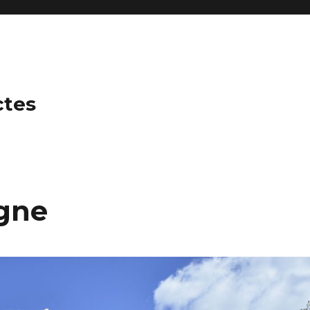
ctes
gne