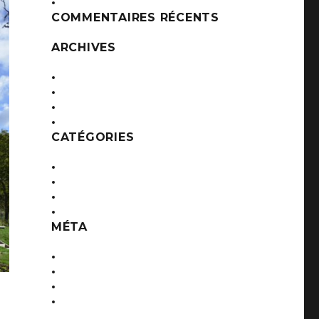
Maisons pour les gens du voyage
COMMENTAIRES RÉCENTS
ARCHIVES
décembre 2016
novembre 2016
octobre 2016
septembre 2016
CATÉGORIES
Etablissements Recevant du Public
Logements collectifs
Maisons individuelles
Tertiaire
MÉTA
Connexion
Flux des publications
Flux des commentaires
Site de WordPress-FR