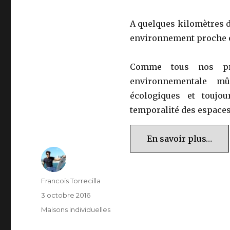
A quelques kilomètres d
environnement proche et
Comme tous nos pro
environnementale mû
écologiques et toujo
temporalité des espaces
En savoir plus…
Auteur
Francois Torrecilla
Publié
3 octobre 2016
le
Catégories
Maisons individuelles