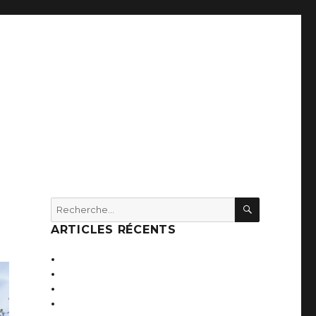
RECHERC
Recherche
pour :
ARTICLES RÉCENTS
Internat de 70 lits et foyer
Laboratoire Roche
Bureaux des Ets Trouillet
Show room des Ets Billat