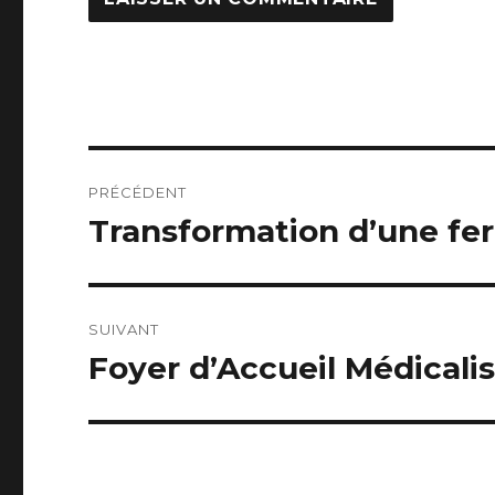
Navigation
PRÉCÉDENT
de
Transformation d’une fe
Publication
précédente :
l’article
SUIVANT
Foyer d’Accueil Médicali
Publication
suivante :