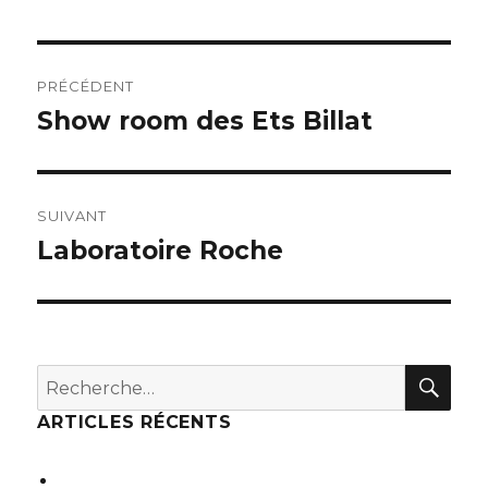
Navigation
PRÉCÉDENT
de
Show room des Ets Billat
Publication
précédente :
l’article
SUIVANT
Laboratoire Roche
Publication
suivante :
REC
Recherche
pour :
ARTICLES RÉCENTS
Internat de 70 lits et foyer