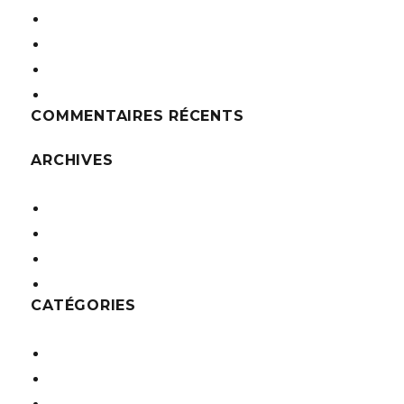
Laboratoire Roche
Bureaux des Ets Trouillet
Show room des Ets Billat
Maisons pour les gens du voyage
COMMENTAIRES RÉCENTS
ARCHIVES
décembre 2016
novembre 2016
octobre 2016
septembre 2016
CATÉGORIES
Etablissements Recevant du Public
Logements collectifs
Maisons individuelles