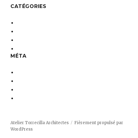
CATÉGORIES
Etablissements Recevant du Public
Logements collectifs
Maisons individuelles
Tertiaire
MÉTA
Connexion
Flux des publications
Flux des commentaires
Site de WordPress-FR
Atelier Torrecilla Architectes
Fièrement propulsé par
WordPress