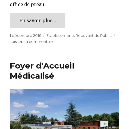
office de préau.
En savoir plus…
Publié
Catégories
1 décembre 2016
Etablissements Recevant du Public
le
sur
Laisser un commentaire
Internat
de
70
Foyer d’Accueil
lits
et
Médicalisé
foyer