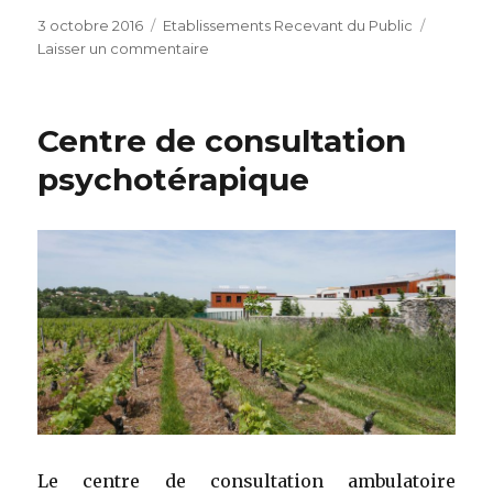
Publié
Catégories
3 octobre 2016
Etablissements Recevant du Public
le
sur
Laisser un commentaire
Foyer
d’Accueil
Médicalisé
Centre de consultation
psychotérapique
Le centre de consultation ambulatoire