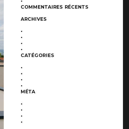
Maisons pour les gens du voyage
COMMENTAIRES RÉCENTS
ARCHIVES
décembre 2016
novembre 2016
octobre 2016
septembre 2016
CATÉGORIES
Etablissements Recevant du Public
Logements collectifs
Maisons individuelles
Tertiaire
MÉTA
Connexion
Flux des publications
Flux des commentaires
Site de WordPress-FR