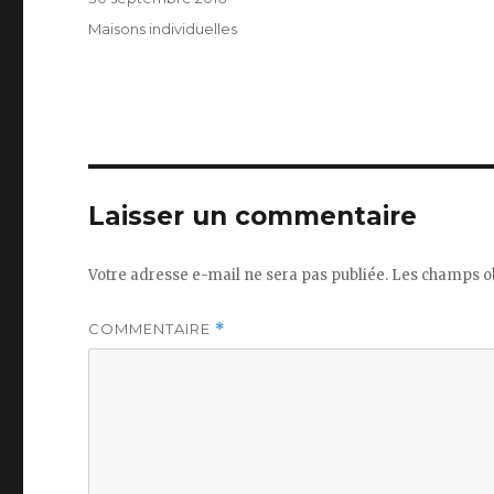
le
Catégories
Maisons individuelles
Laisser un commentaire
Votre adresse e-mail ne sera pas publiée.
Les champs ob
COMMENTAIRE
*