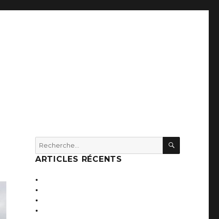
RECHERC
Recherche
pour :
ARTICLES RÉCENTS
Internat de 70 lits et foyer
Laboratoire Roche
Bureaux des Ets Trouillet
Show room des Ets Billat