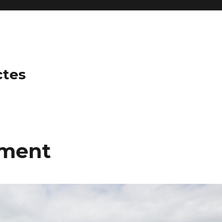
ctes
ement